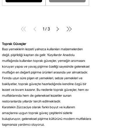
1
/
3
Toprak Güveçler
Bazı yemeklerin lezzeti yalnızca kullanılan malzemelerden
değil, pişirildiği kaptan da gelir. Yüzyıllardır Anadolu
mutfağında kullanılan toprak güveçler, yemeğin aromasını
koruyan yapısı ve yavaş pişirme özelliği sayesinde geleneksel
mutfağın en değerli pişirme ürünleri arasında yer almaktadır.
Fırında uzun süre pişen et yemekleri, sebze yemekleri ve
bakliyatlar, toprak güveçte hazırladığında kendine özgü bir
lezzet ve kıvam kazanır. Bu nedenle toprak güveçler, hem ev
mutfaklarında hem de geleneksel lezzetler sunan
restoranlarda yıllardır tercih edilmektedir.
Karatekin Züccaciye olarak farklı boyut ve kullanım
amaçlarına uygun toprak güveç çeşitlerini sizlerle
buluşturuyor, geleneksel pişirme kültürünü modern mutfaklara
taşımanıza yardımcı oluyoruz.