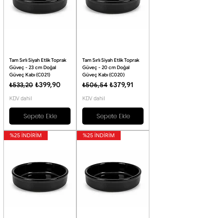
Tam Sırlı Siyah Etlik Toprak
Tam Sırlı Siyah Etlik Toprak
Güveç - 23 cm Doğal
Güveç - 20 cm Doğal
Güveç Kabı (C021)
Güveç Kabı (C020)
Normal Fiyat
İndirimli Fiyat
Normal Fiyat
İndirimli Fiyat
₺399,90
₺379,91
₺533,20
₺506,54
KDV dahil
KDV dahil
Sepete Ekle
Sepete Ekle
%25 İNDİRİM
%25 İNDİRİM