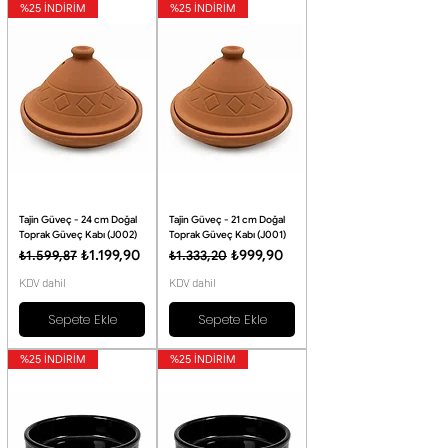
%25 İNDİRİM
%25 İNDİRİM
Tajin Güveç - 24 cm Doğal
Tajin Güveç - 21 cm Doğal
Toprak Güveç Kabı (J002)
Toprak Güveç Kabı (J001)
Normal Fiyat
İndirimli Fiyat
Normal Fiyat
İndirimli Fiyat
₺1.199,90
₺999,90
₺1.599,87
₺1.333,20
KDV dahil
KDV dahil
Sepete Ekle
Sepete Ekle
%25 İNDİRİM
%25 İNDİRİM