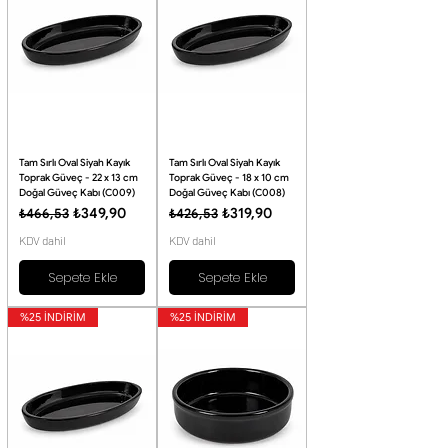
Tam Sırlı Oval Siyah Kayık
Tam Sırlı Oval Siyah Kayık
Toprak Güveç - 22 x 13 cm
Toprak Güveç - 18 x 10 cm
Doğal Güveç Kabı (C009)
Doğal Güveç Kabı (C008)
Normal Fiyat
İndirimli Fiyat
Normal Fiyat
İndirimli Fiyat
₺349,90
₺319,90
₺466,53
₺426,53
KDV dahil
KDV dahil
Sepete Ekle
Sepete Ekle
%25 İNDİRİM
%25 İNDİRİM