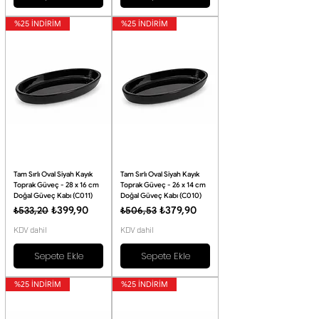
%25 İNDİRİM
%25 İNDİRİM
Tam Sırlı Oval Siyah Kayık
Tam Sırlı Oval Siyah Kayık
Toprak Güveç - 28 x 16 cm
Toprak Güveç - 26 x 14 cm
Doğal Güveç Kabı (C011)
Doğal Güveç Kabı (C010)
Normal Fiyat
İndirimli Fiyat
Normal Fiyat
İndirimli Fiyat
₺399,90
₺379,90
₺533,20
₺506,53
KDV dahil
KDV dahil
Sepete Ekle
Sepete Ekle
%25 İNDİRİM
%25 İNDİRİM