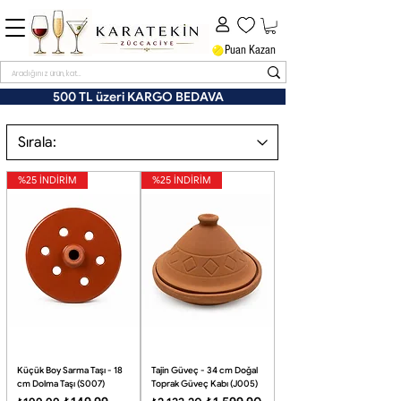
Puan Kazan
500 TL üzeri KARGO BEDAVA
%25 İNDİRİM
%25 İNDİRİM
Küçük Boy Sarma Taşı - 18
Tajin Güveç - 34 cm Doğal
cm Dolma Taşı (S007)
Toprak Güveç Kabı (J005)
Normal Fiyat
İndirimli Fiyat
Normal Fiyat
İndirimli Fiyat