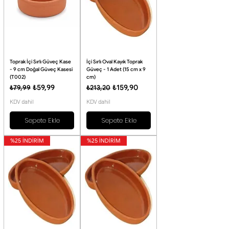
Toprak İçi Sırlı Güveç Kase
İçi Sırlı Oval Kayık Toprak
- 9 cm Doğal Güveç Kasesi
Güveç - 1 Adet (15 cm x 9
(T002)
cm)
Normal Fiyat
İndirimli Fiyat
Normal Fiyat
İndirimli Fiyat
₺59,99
₺159,90
₺79,99
₺213,20
KDV dahil
KDV dahil
Sepete Ekle
Sepete Ekle
%25 İNDİRİM
%25 İNDİRİM