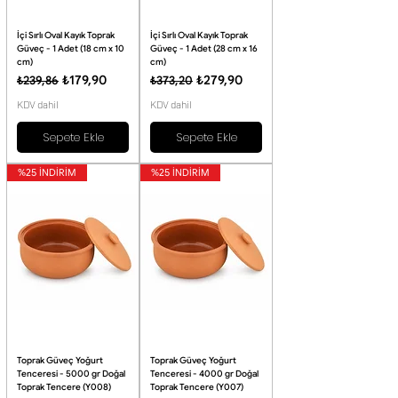
İçi Sırlı Oval Kayık Toprak
İçi Sırlı Oval Kayık Toprak
Güveç - 1 Adet (18 cm x 10
Güveç - 1 Adet (28 cm x 16
cm)
cm)
Normal Fiyat
İndirimli Fiyat
Normal Fiyat
İndirimli Fiyat
₺179,90
₺279,90
₺239,86
₺373,20
KDV dahil
KDV dahil
Sepete Ekle
Sepete Ekle
%25 İNDİRİM
%25 İNDİRİM
Toprak Güveç Yoğurt
Toprak Güveç Yoğurt
Tenceresi - 5000 gr Doğal
Tenceresi - 4000 gr Doğal
Toprak Tencere (Y008)
Toprak Tencere (Y007)