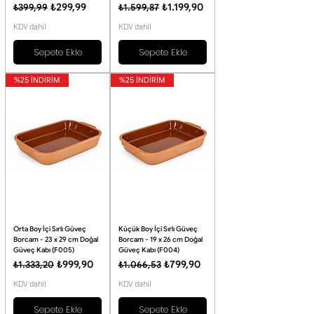
Normal Fiyat
İndirimli Fiyat
Normal Fiyat
İndirimli Fiyat
₺299,99
₺1.199,90
₺399,99
₺1.599,87
KDV dahil
KDV dahil
Sepete Ekle
Sepete Ekle
%25 İNDİRİM
%25 İNDİRİM
Orta Boy İçi Sırlı Güveç
Küçük Boy İçi Sırlı Güveç
Borcam - 23 x 29 cm Doğal
Borcam - 19 x 26 cm Doğal
Güveç Kabı (F005)
Güveç Kabı (F004)
Normal Fiyat
İndirimli Fiyat
Normal Fiyat
İndirimli Fiyat
₺999,90
₺799,90
₺1.333,20
₺1.066,53
KDV dahil
KDV dahil
Sepete Ekle
Sepete Ekle