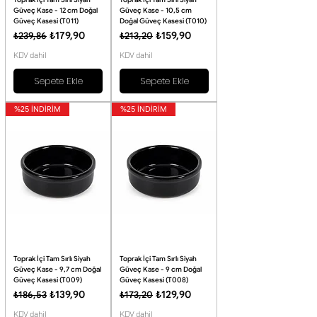
Güveç Kase - 12 cm Doğal
Güveç Kase - 10,5 cm
Güveç Kasesi (T011)
Doğal Güveç Kasesi (T010)
Normal Fiyat
İndirimli Fiyat
Normal Fiyat
İndirimli Fiyat
₺179,90
₺159,90
₺239,86
₺213,20
KDV dahil
KDV dahil
Sepete Ekle
Sepete Ekle
%25 İNDİRİM
%25 İNDİRİM
Toprak İçi Tam Sırlı Siyah
Toprak İçi Tam Sırlı Siyah
Güveç Kase - 9,7 cm Doğal
Güveç Kase - 9 cm Doğal
Güveç Kasesi (T009)
Güveç Kasesi (T008)
Normal Fiyat
İndirimli Fiyat
Normal Fiyat
İndirimli Fiyat
₺139,90
₺129,90
₺186,53
₺173,20
KDV dahil
KDV dahil