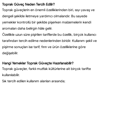
Toprak Güveç Neden Tercih Edilir?
Toprak güveçlerin en önemli özelliklerinden biri, ısıyı yavaş ve
dengeli şekilde iletmeye yardımcı olmalarıdır. Bu sayede
yemekler kontrollü bir şekilde pişerken malzemelerin kendi
aromaları daha belirgin hâle gelir.
Özellikle uzun süre pişirilen tariflerde bu özellik, birçok kullanıcı
tarafından tercih edilme nedenlerinden biridir. Kullanım şekli ve
pişirme sonuçları ise tarif, fırın ve ürün özelliklerine göre
değişebilir.
Hangi Yemekler Toprak Güveçte Hazırlanabilir?
Toprak güveçler, farklı mutfak kültürlerine ait birçok tarifte
kullanılabilir.
Sık tercih edilen kullanım alanları arasında;
Etli güveç yemekleri
Sebze güveçleri
Kuru fasulye ve nohut gibi bakliyatlar
Fırın kebapları
Tavuk yemekleri
Balık tarifleri
Fırında peynirli yemekler
Geleneksel taş fırın lezzetleri
yer almaktadır.