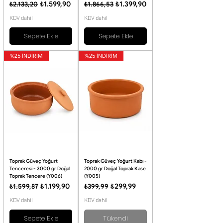
Normal Fiyat
İndirimli Fiyat
Normal Fiyat
İndirimli Fiyat
₺1.599,90
₺1.399,90
₺2.133,20
₺1.866,53
KDV dahil
KDV dahil
Sepete Ekle
Sepete Ekle
%25 İNDİRİM
%25 İNDİRİM
Toprak Güveç Yoğurt
Toprak Güveç Yoğurt Kabı -
Tenceresi - 3000 gr Doğal
2000 gr Doğal Toprak Kase
Toprak Tencere (Y006)
(Y005)
Normal Fiyat
İndirimli Fiyat
Normal Fiyat
İndirimli Fiyat
₺1.199,90
₺299,99
₺1.599,87
₺399,99
KDV dahil
KDV dahil
Sepete Ekle
Tükendi