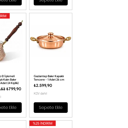
İRİM
 El İşlemeli
Gaziantep Bakır Kapaklı
lı Kalın Bakır
Tencere - 1 Adet 26 cm
Adet (4 Kişilik)
Fiyat
₺2.599,90
 Fiyat
İndirimli Fiyat
₺799,90
,53
KDV dahil
l
ete Ekle
Sepete Ekle
%25 İNDİRİM