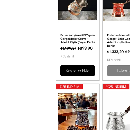
Erzincan İşlemeli El Yapımı
Erzincan İşlemeli 
Gerçek Bakır Cezve - 1
Gerçek Bakır Cez
Adet 4 Kişilik (Beyaz Renk)
Adet 5 Kişilik (Kır
Renk)
Normal Fiyat
İndirimli Fiyat
₺899,90
₺1.199,87
Normal Fiya
İn
₺9
₺1.333,20
KDV dahil
KDV dahil
Sepete Ekle
Tüken
%25 İNDİRİM
%25 İNDİRİM