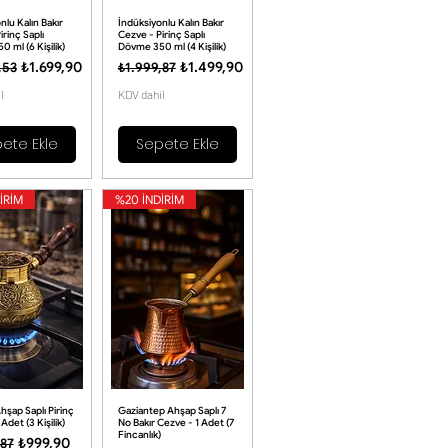
nlu Kalın Bakır
İndüksiyonlu Kalın Bakır
irinç Saplı
Cezve - Pirinç Saplı
 ml (6 Kişilik)
Dövme 350 ml (4 Kişilik)
 Fiyat
İndirimli Fiyat
Normal Fiyat
İndirimli Fiyat
₺1.699,90
₺1.499,90
,53
₺1.999,87
l
KDV dahil
ete Ekle
Sepete Ekle
İRİM
%20 İNDİRİM
hşap Saplı Pirinç
Gaziantep Ahşap Saplı 7
Adet (3 Kişilik)
No Bakır Cezve - 1 Adet (7
Fincanlık)
 Fiyat
İndirimli Fiyat
₺999,90
,87