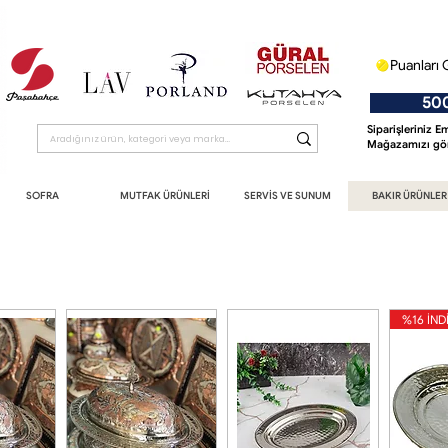
Puanları 
500 T
Siparişleriniz 
Mağazamızı gör
SOFRA
MUTFAK ÜRÜNLERİ
SERVİS VE SUNUM
BAKIR ÜRÜNLER
%16 İND