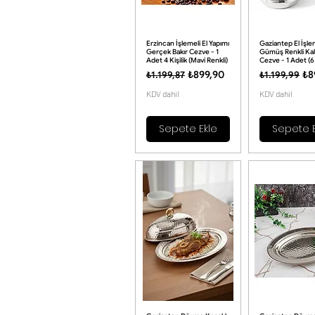
Erzincan İşlemeli El Yapımı
Gaziantep El İşle
Gerçek Bakır Cezve - 1
Gümüş Renkli Kala
Adet 4 Kişilik (Mavi Renkli)
Cezve - 1 Adet (6 
Normal Fiyat
İndirimli Fiyat
Normal Fiya
İnd
₺899,90
₺8
₺1.199,87
₺1.199,99
KDV dahil
KDV dahil
Sepete Ekle
Sepete E