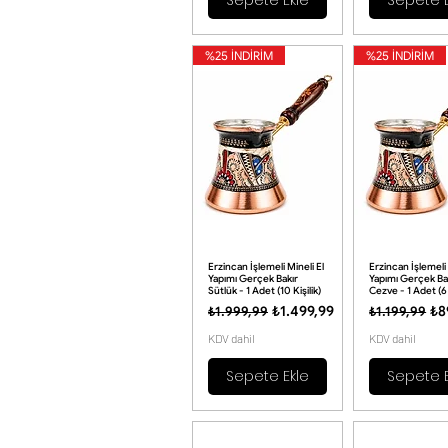
%25 İNDİRİM
%25 İNDİRİM
Erzincan İşlemeli Mineli El
Erzincan İşlemeli 
Yapımı Gerçek Bakır
Yapımı Gerçek Ba
Sütlük - 1 Adet (10 Kişilik)
Cezve - 1 Adet (6 
Normal Fiyat
İndirimli Fiyat
Normal Fiya
İnd
₺1.499,99
₺8
₺1.999,99
₺1.199,99
KDV dahil
KDV dahil
Sepete Ekle
Sepete E