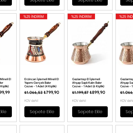
%25 İNDİRİM
%25 İNDİRİM
%25 İND
Mineli El
Erzincan İşlemeli Mineli El
Gaziantep El İşlemeli
Gaziantep
kır
Yapımı Gerçek Bakır
Ahşap Saplı Kalın Bakır
Ahşap Sap
Kişilik)
Cezve - 1 Adet (4 Kişilik)
Cezve - 1 Adet (6 Kişilik)
Cezve - 1 
t
irimli Fiyat
Normal Fiyat
İndirimli Fiyat
Normal Fiyat
İndirimli Fiyat
Normal
99,99
₺799,90
₺899,90
₺1.066,53
₺1.199,87
₺1.066
KDV dahil
KDV dahil
KDV dahi
kle
Sepete Ekle
Sepete Ekle
Sep