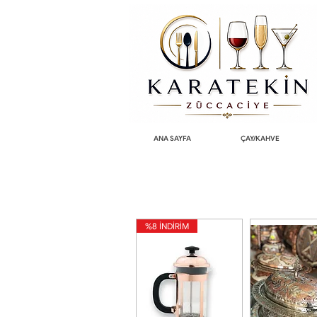
ANA SAYFA
ÇAY/KAHVE
%8 İNDİRİM