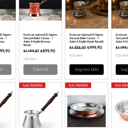
El Yapımı
Erzincan İşlemeli El Yapımı
Erzincan İşlemeli El Yapımı
Erzincan 
ve - 1
Gerçek Bakır Cezve - 1
Gerçek Bakır Cezve - 1
Gerçek Ba
mızı
Adet 4 Kişilik (Kırmızı
Adet 5 Kişilik (Siyah Renkli)
Adet 4 Kiş
Renk)
Normal Fiyat
İndirimli Fiyat
Normal
₺999,90
₺1.333,20
₺1.199,
t
dirimli Fiyat
Normal Fiyat
İndirimli Fiyat
99,90
₺899,90
₺1.199,87
KDV dahil
KDV dahi
KDV dahil
di
Tükendi
Sepete Ekle
Sep
%25 İNDİRİM
%16 İNDİRİM
%16 İND