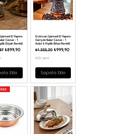
İşlemeli El Yapımı
Erzincan İşlemeli El Yapımı
kır Cezve - 1
Gerçek Bakır Cezve - 1
ilik (Siyah Renkli)
Adet 5 Kişilik (Mavi Renkli)
 Fiyat
İndirimli Fiyat
Normal Fiyat
İndirimli Fiyat
₺899,90
₺999,90
87
₺1.333,20
l
KDV dahil
ete Ekle
Sepete Ekle
İRİM