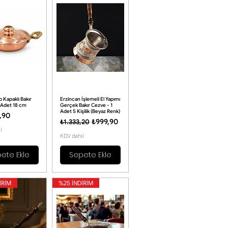
 Kapaklı Bakır
Erzincan İşlemeli El Yapımı
 Adet 18 cm
Gerçek Bakır Cezve - 1
Adet 5 Kişilik (Beyaz Renk)
,90
Normal Fiyat
İndirimli Fiyat
₺999,90
₺1.333,20
l
KDV dahil
ete Ekle
Sepete Ekle
İRİM
%25 İNDİRİM