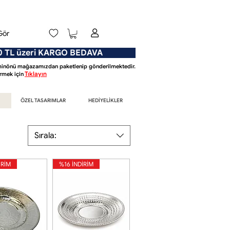
Gör
L üzeri KARGO BEDAVA
Eminönü mağazamızdan paketlenip gönderilmektedir.
Tıklayın
mek için
ÖZEL TASARIMLAR
HEDİYELİKLER
Sırala:
İRİM
%16 İNDİRİM