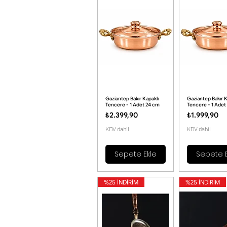
Gaziantep Bakır Kapaklı
Gaziantep Bakır K
Tencere - 1 Adet 24 cm
Tencere - 1 Adet
Fiyat
Fiyat
₺2.399,90
₺1.999,90
KDV dahil
KDV dahil
Sepete Ekle
Sepete E
%25 İNDİRİM
%25 İNDİRİM