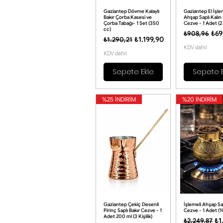
Gaziantep Dövme Kalaylı
Gaziantep El İşle
Bakır Çorba Kasesi ve
Ahşap Saplı Kalın 
Çorba Tabağı- 1 Set (350
Cezve - 1 Adet (2 K
cc)
Normal Fiya
İndi
₺69
₺908,96
Normal Fiyat
İndirimli Fiyat
₺1.199,90
₺1.290,21
KDV dahil
KDV dahil
Sepete Ekle
Sepete E
%25 İNDİRİM
%20 İNDİRİM
Gaziantep Çekiç Desenli
İşlemeli Ahşap Sap
Pirinç Saplı Bakır Cezve - 1
Cezve - 1 Adet (10
Adet 200 ml (3 Kişilik)
Normal Fiya
İn
₺1
₺2.249,87