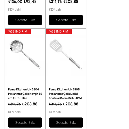
Normal Fiyat
İndirimli Fiyat
Normal Fiyat
İndirimli Fiyat
₺92,48
₺208,88
₺136,00
₺311,76
KDV dahil
KDV dahil
Sepete Ekle
Sepete Ekle
%33 İNDİRİM
%33 İNDİRİM
Fame Kitchen UN 2504
Fame Kitchen UN 2505
Paslanmaz Çelik Kevgir 35
Paslanmaz Çelik Delikli
cm (SUZ-014)
Spatula 35 cm (SUZ-015)
Normal Fiyat
İndirimli Fiyat
Normal Fiyat
İndirimli Fiyat
₺208,88
₺208,88
₺311,76
₺311,76
KDV dahil
KDV dahil
Sepete Ekle
Sepete Ekle