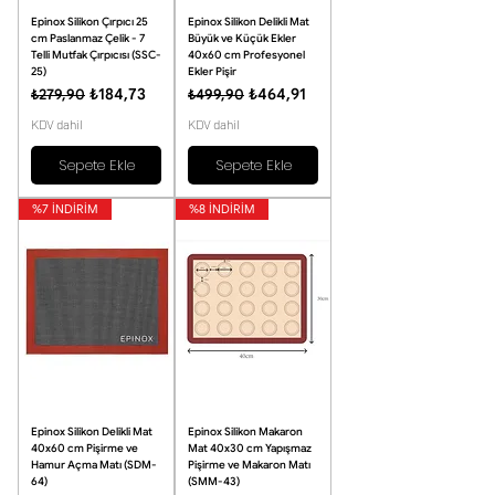
Epinox Silikon Çırpıcı 25
Epinox Silikon Delikli Mat
cm Paslanmaz Çelik - 7
Büyük ve Küçük Ekler
Telli Mutfak Çırpıcısı (SSC-
40x60 cm Profesyonel
25)
Ekler Pişir
Normal Fiyat
İndirimli Fiyat
Normal Fiyat
İndirimli Fiyat
₺184,73
₺464,91
₺279,90
₺499,90
KDV dahil
KDV dahil
Sepete Ekle
Sepete Ekle
%7 İNDİRİM
%8 İNDİRİM
Epinox Silikon Delikli Mat
Epinox Silikon Makaron
40x60 cm Pişirme ve
Mat 40x30 cm Yapışmaz
Hamur Açma Matı (SDM-
Pişirme ve Makaron Matı
64)
(SMM-43)