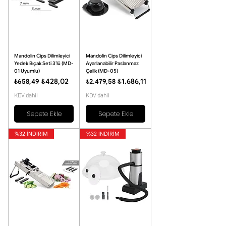
Mandolin Cips Dilimleyici
Mandolin Cips Dilimleyici
Yedek Bıçak Seti 3’lü (MD-
Ayarlanabilir Paslanmaz
01 Uyumlu)
Çelik (MD-05)
Normal Fiyat
İndirimli Fiyat
Normal Fiyat
İndirimli Fiyat
₺428,02
₺1.686,11
₺658,49
₺2.479,58
KDV dahil
KDV dahil
Sepete Ekle
Sepete Ekle
%32 İNDİRİM
%32 İNDİRİM