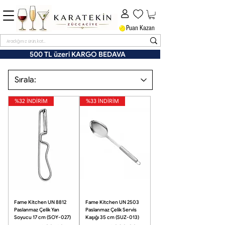
Puan Kazan
500 TL üzeri KARGO BEDAVA
%32 İNDİRİM
%33 İNDİRİM
Fame Kitchen UN 8812
Fame Kitchen UN 2503
Paslanmaz Çelik Yan
Paslanmaz Çelik Servis
Soyucu 17 cm (SOY-027)
Kaşığı 35 cm (SUZ-013)