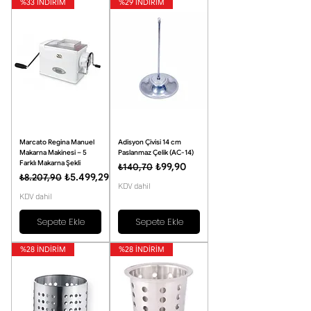
%33 İNDİRİM
%29 İNDİRİM
Marcato Regina Manuel
Adisyon Çivisi 14 cm
Makarna Makinesi – 5
Paslanmaz Çelik (AC-14)
Farklı Makarna Şekli
Normal Fiyat
İndirimli Fiyat
₺99,90
₺140,70
Normal Fiyat
İndirimli Fiyat
₺5.499,29
₺8.207,90
KDV dahil
KDV dahil
Sepete Ekle
Sepete Ekle
%28 İNDİRİM
%28 İNDİRİM