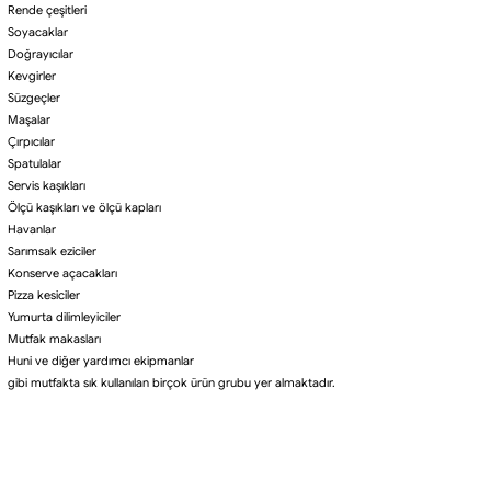
Rende çeşitleri
Soyacaklar
Doğrayıcılar
Kevgirler
Süzgeçler
Maşalar
Çırpıcılar
Spatulalar
Servis kaşıkları
Ölçü kaşıkları ve ölçü kapları
Havanlar
Sarımsak eziciler
Konserve açacakları
Pizza kesiciler
Yumurta dilimleyiciler
Mutfak makasları
Huni ve diğer yardımcı ekipmanlar
gibi mutfakta sık kullanılan birçok ürün grubu yer almaktadır.
Doğru Gereçlerle Daha Pratik Bir Mutfak
Yemek hazırlarken kullanılan ekipmanların doğru seçilmesi,
hem çalışma hızını artırır hem de mutfakta geçirilen zamanı
daha verimli hâle getirir.