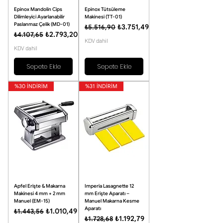
Epinox Mandolin Cips
Epinox Tütsüleme
Dilimleyici Ayarlanabilir
Makinesi (TT-01)
Paslanmaz Çelik (MD-01)
Normal Fiyat
İndirimli Fiyat
₺3.751,49
₺5.516,90
Normal Fiyat
İndirimli Fiyat
₺2.793,20
₺4.107,65
KDV dahil
KDV dahil
Sepete Ekle
Sepete Ekle
%30 İNDİRİM
%31 İNDİRİM
Apfel Erişte & Makarna
Imperia Lasagnette 12
Makinesi 4 mm + 2 mm
mm Erişte Aparatı –
Manuel (EM-15)
Manuel Makarna Kesme
Aparatı
Normal Fiyat
İndirimli Fiyat
₺1.010,49
₺1.443,56
Normal Fiyat
İndirimli Fiyat
₺1.192,79
₺1.728,68