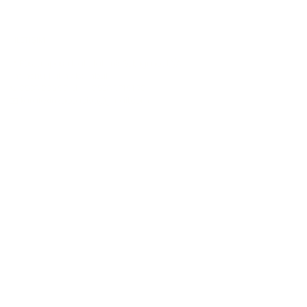
Servis ve Sunum Ürünleri
İLETİŞİM
📍 Rüstempaşa Mah. Tahmis Sokağı no : 12/A
Eminönü, Fatih / İstanbul
📞 0538 036 90 61 - 0538 981 91 70
✉️ karatekinzuccaciye@gmail.com