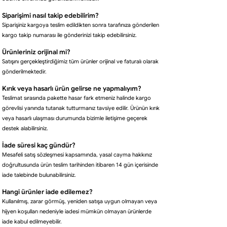
Siparişimi nasıl takip edebilirim?
Siparişiniz kargoya teslim edildikten sonra tarafınıza gönderilen
kargo takip numarası ile gönderinizi takip edebilirsiniz.
Ürünleriniz orijinal mi?
Satışını gerçekleştirdiğimiz tüm ürünler orijinal ve faturalı olarak
gönderilmektedir.
Kırık veya hasarlı ürün gelirse ne yapmalıyım?
Teslimat sırasında pakette hasar fark etmeniz halinde kargo
görevlisi yanında tutanak tutturmanız tavsiye edilir. Ürünün kırık
veya hasarlı ulaşması durumunda bizimle iletişime geçerek
destek alabilirsiniz.
İade süresi kaç gündür?
Mesafeli satış sözleşmesi kapsamında, yasal cayma hakkınız
doğrultusunda ürün teslim tarihinden itibaren 14 gün içerisinde
iade talebinde bulunabilirsiniz.
Hangi ürünler iade edilemez?
Kullanılmış, zarar görmüş, yeniden satışa uygun olmayan veya
hijyen koşulları nedeniyle iadesi mümkün olmayan ürünlerde
iade kabul edilmeyebilir.