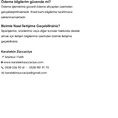
Ödeme bilgilerim güvende mi?
Ödeme işlemleriniz güvenli ödeme altyapıları üzerinden
gerçekleştirilmektedir. Kredi kartı bilgileriniz tarafımızca
saklanmamaktadır.
Bizimle Nasıl İletişime Geçebilirsiniz?
Siparişleriniz, ürünlerimiz veya diğer konular hakkında destek
almak için iletişim bilgilerimiz üzerinden bizimle iletişime
geçebilirsiniz.
Karatekin Züccaciye
📍 İstanbul / Fatih
🌐 www.karatekinzuccaciye.com
📞 0538 036 90 61 - 0538 981 91 70
✉️ karatekinzuccaciye@gmail.com
KURUMSAL
Hakkımızda
İletişim
Gizlilik ve Güvenlik Politikası