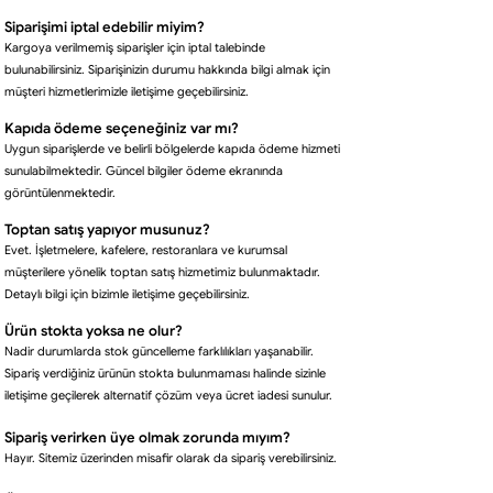
Siparişimi iptal edebilir miyim?
Kargoya verilmemiş siparişler için iptal talebinde
bulunabilirsiniz. Siparişinizin durumu hakkında bilgi almak için
müşteri hizmetlerimizle iletişime geçebilirsiniz.
Kapıda ödeme seçeneğiniz var mı?
Uygun siparişlerde ve belirli bölgelerde kapıda ödeme hizmeti
sunulabilmektedir. Güncel bilgiler ödeme ekranında
görüntülenmektedir.
Toptan satış yapıyor musunuz?
Evet. İşletmelere, kafelere, restoranlara ve kurumsal
müşterilere yönelik toptan satış hizmetimiz bulunmaktadır.
Detaylı bilgi için bizimle iletişime geçebilirsiniz.
Ürün stokta yoksa ne olur?
Nadir durumlarda stok güncelleme farklılıkları yaşanabilir.
Sipariş verdiğiniz ürünün stokta bulunmaması halinde sizinle
iletişime geçilerek alternatif çözüm veya ücret iadesi sunulur.
Sipariş verirken üye olmak zorunda mıyım?
Hayır. Sitemiz üzerinden misafir olarak da sipariş verebilirsiniz.