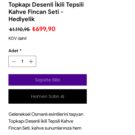
Topkapı Desenli İkili Tepsili
Kahve Fincan Seti -
Hediyelik
Normal
İndirimli
₺699,90
 ₺1.110,95 
Fiyat
Fiyat
KDV dahil
Adet
*
Sepete Ekle
Hemen Satın Al
Geleneksel Osmanlı esintilerini taşıyan
Topkapı Desenli İkili Tepsili Kahve
Fincan Seti, kahve sunumlarınıza hem