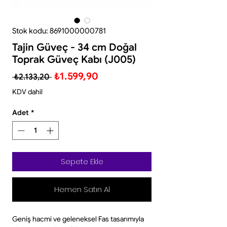
Stok kodu: 8691000000781
Tajin Güveç - 34 cm Doğal
Toprak Güveç Kabı (J005)
Normal
İndirimli
₺1.599,90
 ₺2.133,20 
Fiyat
Fiyat
KDV dahil
Adet
*
Sepete Ekle
Hemen Satın Al
Geniş hacmi ve geleneksel Fas tasarımıyla