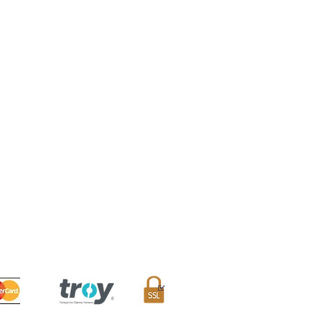
MÜŞTERİ HİZMETLERİ
Sıkça Sorulan Sorular
Teslimat ve İade Koşulları
Mesafeli Satış Sözleşmesi
Sipariş Takibi
İletişim Formu
Avantaj Kulübü
/A Eminönü, Fatih / İstanbul