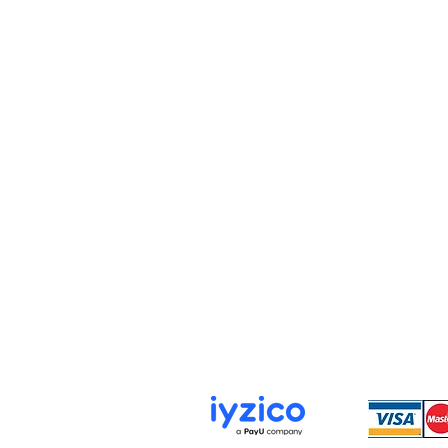
KURUMSAL
Hakkımızda
İletişim
Gizlilik ve Güvenlik Politikası
KVKK Aydınlatma Metni
Çerez Politikası
İLETİŞİM
📍 Rüstempaşa Mah. Tahmis Sokağı no : 12
📞 0538 036 90 61 - 0538 981 91 70
✉️ karatekinzuccaciye@gmail.com