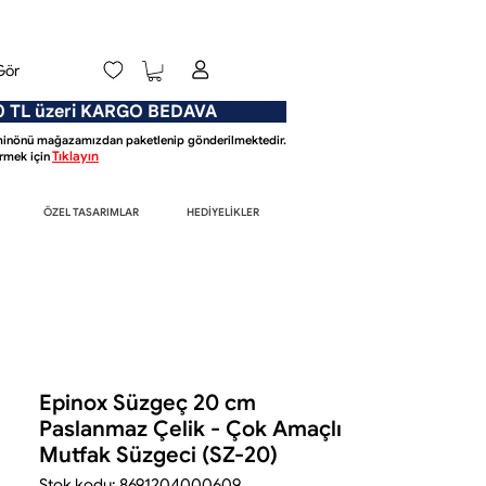
Gör
L üzeri KARGO BEDAVA
Eminönü mağazamızdan paketlenip gönderilmektedir.
Tıklayın
mek için
ÖZEL TASARIMLAR
HEDİYELİKLER
Epinox Süzgeç 20 cm
Paslanmaz Çelik - Çok Amaçlı
Mutfak Süzgeci (SZ-20)
Stok kodu: 8691204000609