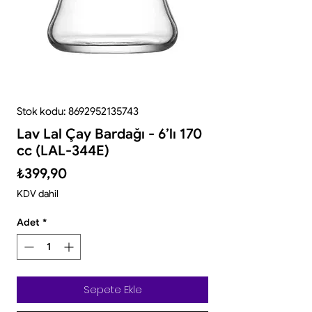
Stok kodu: 8692952135743
Lav Lal Çay Bardağı - 6’lı 170
cc (LAL-344E)
Fiyat
₺399,90
KDV dahil
Adet
*
Sepete Ekle