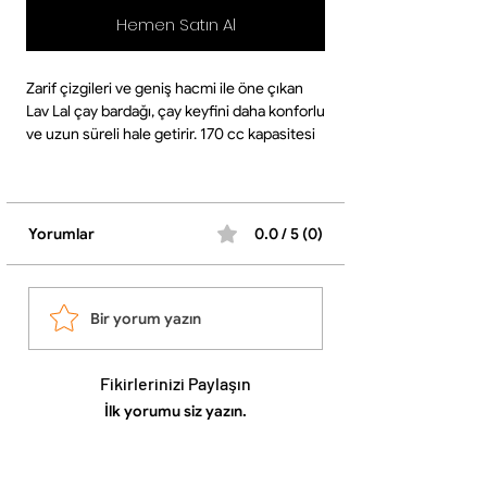
Hemen Satın Al
Zarif çizgileri ve geniş hacmi ile öne çıkan
Lav Lal çay bardağı, çay keyfini daha konforlu
ve uzun süreli hale getirir. 170 cc kapasitesi
sayesinde dolgun servis sunar.
⸻
✨ Ürün Özellikleri
•Marka: LAV
Yorumlar
0.0 / 5 (0)
•Parça Sayısı: 6 adet
•Malzeme: Cam
•Hacim: 170 cc
•Tasarım: Zarif ve modern
Bir yorum yazın
•Form: Geniş hacimli, ergonomik yapı
⸻
Fikirlerinizi Paylaşın
✔️ Kullanım Avantajları
•170 cc geniş hacim ile uzun süreli çay keyfi
İlk yorumu siz yazın.
•Şeffaf cam yapısı ile çayın rengini ön plana
çıkarır
•Sade ve şık tasarımı ile her sofraya uyum