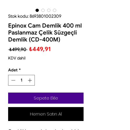
Stok kodu: 8693801002309
Epinox Cam Demlik 400 ml
Paslanmaz Çelik Süzgeçli
Demlik (CD-400M)
Normal
İndirimli
₺449,91
 ₺499,90 
Fiyat
Fiyat
KDV dahil
Adet
*
Sepete Ekle
Hemen Satın Al