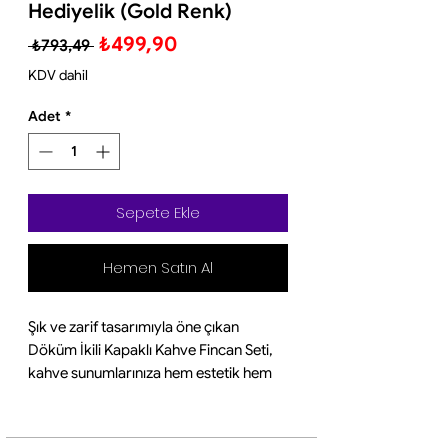
Hediyelik (Gold Renk)
Normal
İndirimli
₺499,90
 ₺793,49 
Fiyat
Fiyat
KDV dahil
Adet
*
Sepete Ekle
Hemen Satın Al
Şık ve zarif tasarımıyla öne çıkan
Döküm İkili Kapaklı Kahve Fincan Seti,
kahve sunumlarınıza hem estetik hem
de klasik bir dokunuş katar. Sağlam
döküm malzemeden üretilmiş olup uzun
ömürlü kullanım sağlar. Kapaklı fincan