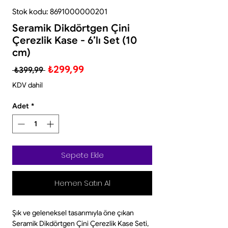
Stok kodu: 8691000000201
Seramik Dikdörtgen Çini
Çerezlik Kase - 6’lı Set (10
cm)
Normal
İndirimli
₺299,99
 ₺399,99 
Fiyat
Fiyat
KDV dahil
Adet
*
Sepete Ekle
Hemen Satın Al
Şık ve geleneksel tasarımıyla öne çıkan
Seramik Dikdörtgen Çini Çerezlik Kase Seti,