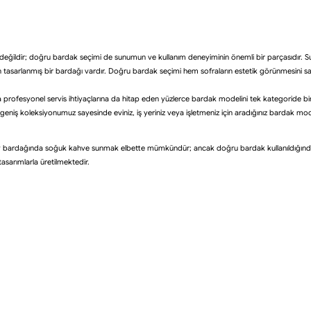
riği değildir; doğru bardak seçimi de sunumun ve kullanım deneyiminin önemli bir parçasıdır
n tasarlanmış bir bardağı vardır. Doğru bardak seçimi hem sofraların estetik görünmesini sa
ra profesyonel servis ihtiyaçlarına da hitap eden yüzlerce bardak modelini tek kategoride b
eniş koleksiyonumuz sayesinde eviniz, iş yeriniz veya işletmeniz için aradığınız bardak model
li çay bardağında soğuk kahve sunmak elbette mümkündür; ancak doğru bardak kullanıldığı
asarımlarla üretilmektedir.