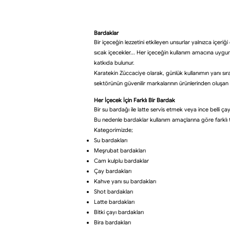
Bardaklar
Bir içeceğin lezzetini etkileyen unsurlar yalnızca içe
sıcak içecekler... Her içeceğin kullanım amacına uygu
katkıda bulunur.
Karatekin Züccaciye olarak, günlük kullanımın yanı sı
sektörünün güvenilir markalarının ürünlerinden oluşan g
Her İçecek İçin Farklı Bir Bardak
Bir su bardağı ile latte servis etmek veya ince bel
Bu nedenle bardaklar kullanım amaçlarına göre farklı t
Kategorimizde;
Su bardakları
Meşrubat bardakları
Cam kulplu bardaklar
Çay bardakları
Kahve yanı su bardakları
Shot bardakları
Latte bardakları
Bitki çayı bardakları
Bira bardakları