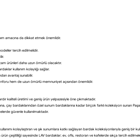
anım amacına da dikkat etmek önemlidir.
odeller tercih edilmelidir.
ir.
cam ürünleri daha uzun ömürlü olacaktır.
aklar kullanım kolaylığı sağlar.
ından avantaj sunabilir.
konforu hem de uzun ömürlü memnuniyet açısından önemlidir.
ır kaliteli üretimi ve geniş ürün yelpazesiyle öne çıkmaktadır.
a, çay bardaklarından özel sunum bardaklarına kadar birçok farklı koleksiyon sunan Paşa
elerde güvenle kullanılmaktadır.
lanımı kolaylaştıran ve şık sunumlara katkı sağlayan bardak koleksiyonlarıyla geniş bir kulla
rün çeşitliliği sayesinde LAV bardaklar; ev, ofis, restoran ve kafelerde sıkça tercih edilmek