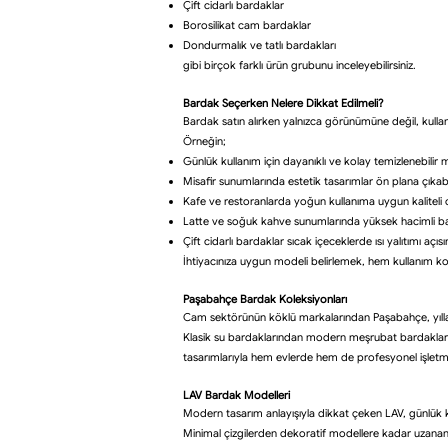
Çift cidarlı bardaklar
Borosilikat cam bardaklar
Dondurmalık ve tatlı bardakları
gibi birçok farklı ürün grubunu inceleyebilirsiniz.
Bardak Seçerken Nelere Dikkat Edilmeli?
Bardak satın alırken yalnızca görünümüne değil, kull
Örneğin;
Günlük kullanım için dayanıklı ve kolay temizlenebilir m
Misafir sunumlarında estetik tasarımlar ön plana çıkabil
Kafe ve restoranlarda yoğun kullanıma uygun kaliteli 
Latte ve soğuk kahve sunumlarında yüksek hacimli bard
Çift cidarlı bardaklar sıcak içeceklerde ısı yalıtımı açıs
İhtiyacınıza uygun modeli belirlemek, hem kullanım 
Paşabahçe Bardak Koleksiyonları
Cam sektörünün köklü markalarından Paşabahçe, yıllard
Klasik su bardaklarından modern meşrubat bardakların
tasarımlarıyla hem evlerde hem de profesyonel işletm
LAV Bardak Modelleri
Modern tasarım anlayışıyla dikkat çeken LAV, günlük kul
Minimal çizgilerden dekoratif modellere kadar uzanan ü