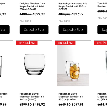
lplu
Deliglass Timeless Cam
Paşabahçe Glass4you Aria
Termisil
cc
Kulplu Bardak - 6 Adet
Kulplu Bardak - 6’lı 205 cc
Bardak -
230 ml (55462)
(55233)
Norma
₺595,
t
rimli Fiyat
Normal Fiyat
İndirimli Fiyat
Normal Fiyat
İndirimli Fiyat
9,99
₺399,99
₺327,92
₺499,99
₺399,90
KDV dah
KDV dahil
KDV dahil
kle
Sepete Ekle
Sepete Ekle
Se
%17 İNDİRİM
%8 İNDİRİM
%10 İN
eşrubat
Paşabahçe Barrel
Paşabahçe Barrel
Paşabah
 cc
Meşrubat Bardağı - 6’lı
Meşrubat Bardağı - 6’lı
Meşrubat 
340 cc (41010)
500 cc (41020)
cc (5299
t
rimli Fiyat
Normal Fiyat
İndirimli Fiyat
Normal Fiyat
İndirimli Fiyat
Norma
9,99
₺497,92
₺597,91
₺599,90
₺649,90
₺699,