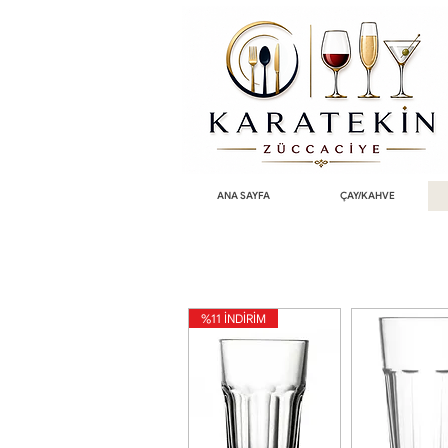
ANA SAYFA
ÇAY/KAHVE
%11 İNDİRİM