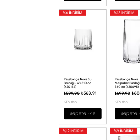
%6 İNDİRİM
%13 İNDİRİM
Paşabahçe Nova Su
Paşabahçe Nova
Bardağı - 6’lı 310 cc
Meşrubat Bardağı -
(420154)
360 cc (420695)
Normal Fiyat
İndirimli Fiyat
Normal Fiya
İndi
₺563,91
₺60
₺599,90
₺699,90
KDV dahil
KDV dahil
Sepete Ekle
Sepete E
%12 İNDİRİM
%9 İNDİRİM