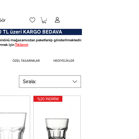
Gör
L üzeri KARGO BEDAVA
Eminönü mağazamızdan paketlenip gönderilmektedir.
Tıklayın
mek için
ÖZEL TASARIMLAR
HEDİYELİKLER
Sırala:
%20 İNDİRİM