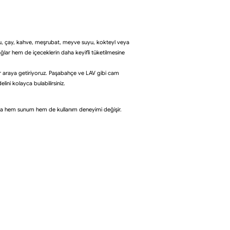
. Su, çay, kahve, meşrubat, meyve suyu, kokteyl veya
ğlar hem de içeceklerin daha keyifli tüketilmesine
ir araya getiriyoruz. Paşabahçe ve LAV gibi cam
ini kolayca bulabilirsiniz.
nda hem sunum hem de kullanım deneyimi değişir.