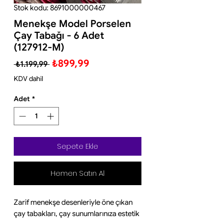
Stok kodu: 8691000000467
Menekşe Model Porselen
Çay Tabağı - 6 Adet
(127912-M)
Normal
İndirimli
₺899,99
 ₺1.199,99 
Fiyat
Fiyat
KDV dahil
Adet
*
Sepete Ekle
Hemen Satın Al
Zarif menekşe desenleriyle öne çıkan
çay tabakları, çay sunumlarınıza estetik