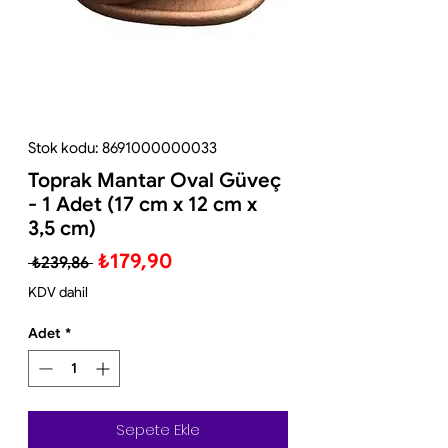
Stok kodu: 8691000000033
Toprak Mantar Oval Güveç
- 1 Adet (17 cm x 12 cm x
3,5 cm)
Normal
İndirimli
₺179,90
 ₺239,86 
Fiyat
Fiyat
KDV dahil
Adet
*
Sepete Ekle