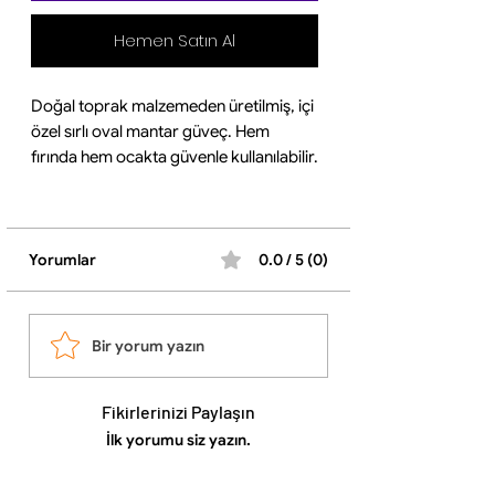
Hemen Satın Al
Doğal toprak malzemeden üretilmiş, içi
özel sırlı oval mantar güveç. Hem
fırında hem ocakta güvenle kullanılabilir.
17 x 12 x 3,5 cm ölçüleriyle mantar ve
küçük sebze porsiyonları için idealdir.
Özellikle restoran ve profesyonel
mutfaklar için tasarlanmıştır.
Yorumlar
0.0 / 5 (0)
Yemeğinizin aromasını artıran bu
güveç, sağlıklı pişirme ve uzun ömürlü
kullanım sunar. Sofralarınıza hem lezzet
Bir yorum yazın
hem şıklık katar.
1 adet fiyatıdır.
Fikirlerinizi Paylaşın
İlk yorumu siz yazın.