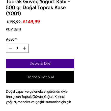
Toprak Güveç Yoğurt Kabı -
500 gr Doğal Toprak Kase
(Y001)
Normal
İndirimli
₺149,99
 ₺199,99 
Fiyat
Fiyat
KDV dahil
Adet
*
Sepete Ekle
Hemen Satın Al
Doğal yapısı ve geleneksel görünümüyle
öne çıkan Toprak Güveç Yoğurt Kasesi,
yoğurt, mezeler ve çeşitli sunumlar için şık
ve kullanışlı bir alternatif sunar. Doğal toprak