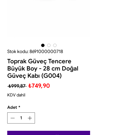
Stok kodu: 8691000000718
Toprak Güveç Tencere
Büyük Boy - 28 cm Doğal
Güveç Kabı (G004)
Normal
İndirimli
₺749,90
 ₺999,87 
Fiyat
Fiyat
KDV dahil
Adet
*