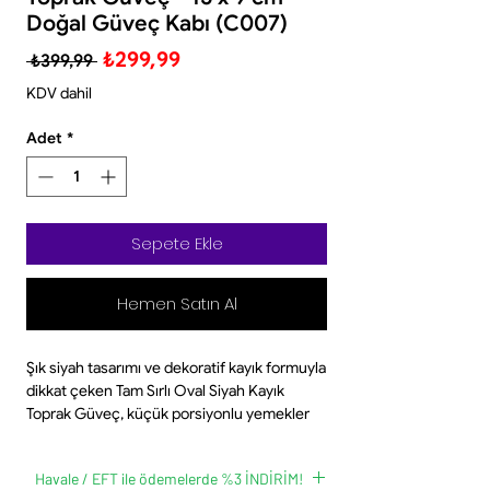
Doğal Güveç Kabı (C007)
Normal
İndirimli
₺299,99
 ₺399,99 
Fiyat
Fiyat
KDV dahil
Adet
*
Sepete Ekle
Hemen Satın Al
Şık siyah tasarımı ve dekoratif kayık formuyla
dikkat çeken Tam Sırlı Oval Siyah Kayık
Toprak Güveç, küçük porsiyonlu yemekler
ve estetik sunumlar için ideal kullanım sunar.
Tam sırlı yüzeyi sayesinde kullanım ve
Havale / EFT ile ödemelerde %3 İNDİRİM!
temizlik kolaylığı sağlarken, yiyeceklerin