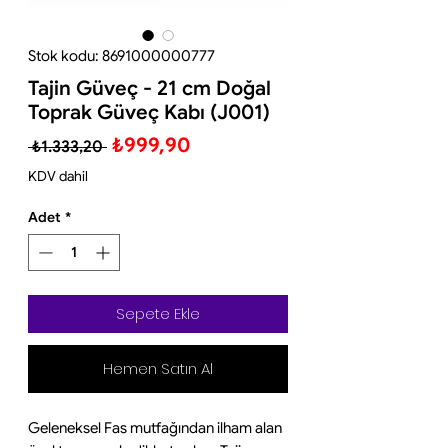
Stok kodu: 8691000000777
Tajin Güveç - 21 cm Doğal
Toprak Güveç Kabı (J001)
Normal
İndirimli
₺999,90
 ₺1.333,20 
Fiyat
Fiyat
KDV dahil
Adet
*
Sepete Ekle
Hemen Satın Al
Geleneksel Fas mutfağından ilham alan