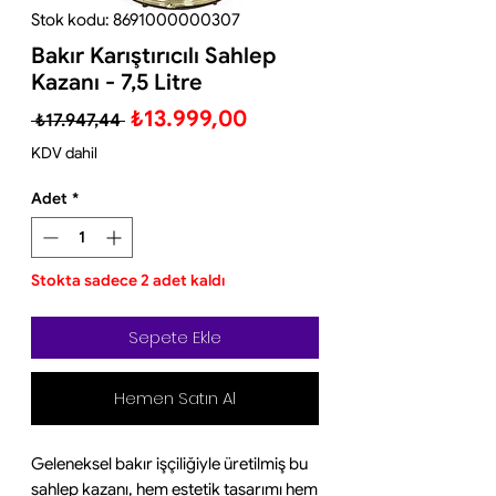
Stok kodu: 8691000000307
Bakır Karıştırıcılı Sahlep
Kazanı - 7,5 Litre
Normal
İndirimli
₺13.999,00
 ₺17.947,44 
Fiyat
Fiyat
KDV dahil
Adet
*
Stokta sadece 2 adet kaldı
Sepete Ekle
Hemen Satın Al
Geleneksel bakır işçiliğiyle üretilmiş bu
sahlep kazanı, hem estetik tasarımı hem