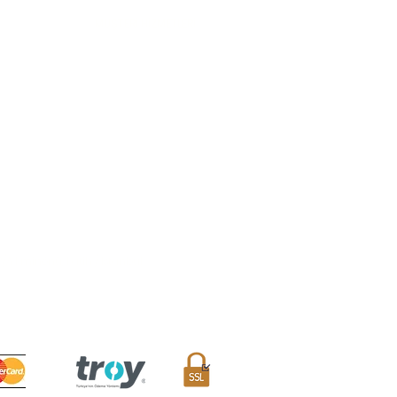
MÜŞTERİ HİZMETLERİ
Sıkça Sorulan Sorular
Teslimat ve İade Koşulları
Mesafeli Satış Sözleşmesi
Sipariş Takibi
İletişim Formu
Avantaj Kulübü
/A Eminönü, Fatih / İstanbul