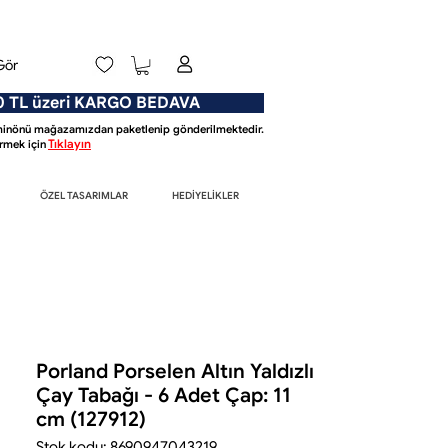
Gör
L üzeri KARGO BEDAVA
Eminönü mağazamızdan paketlenip gönderilmektedir.
Tıklayın
mek için
ÖZEL TASARIMLAR
HEDİYELİKLER
Porland Porselen Altın Yaldızlı
Çay Tabağı - 6 Adet Çap: 11
cm (127912)
Stok kodu: 8690947043219