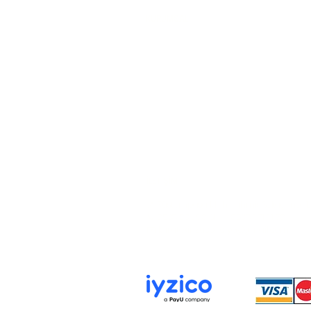
KURUMSAL
Hakkımızda
İletişim
Gizlilik ve Güvenlik Politikası
KVKK Aydınlatma Metni
Çerez Politikası
İLETİŞİM
📍 Rüstempaşa Mah. Tahmis Sokağı no : 12
📞 0538 036 90 61 - 0538 981 91 70
✉️ karatekinzuccaciye@gmail.com