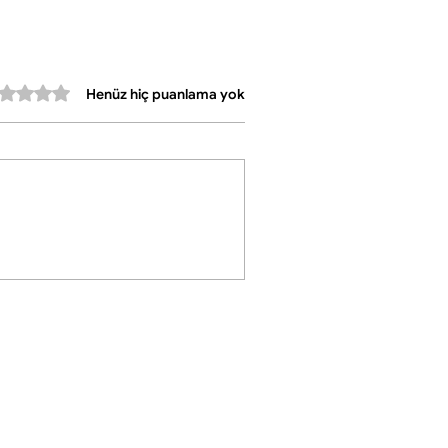
•Üretici Kodu: 127912
•Parça Sayısı: 6 adet
•Çap: 11 cm
•Malzeme: Porselen
erinden 0 yıldız
Henüz hiç puanlama yok
•Tasarım: Altın yaldızlı dekoratif ve şık
•Kullanım: Çay bardakları için ideal, çay
ocakları, kahveler ve cafeler için uygundur
•Dayanıklılık: Desenler uzun ömürlüdür,
çıkma ve solma yapmaz