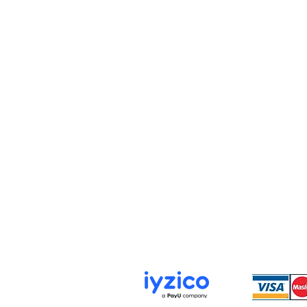
KURUMSAL
Hakkımızda
İletişim
Gizlilik ve Güvenlik Politikası
KVKK Aydınlatma Metni
Çerez Politikası
İLETİŞİM
📍 Rüstempaşa Mah. Tahmis Sokağı no : 12
📞 0538 036 90 61 - 0538 981 91 70
✉️ karatekinzuccaciye@gmail.com