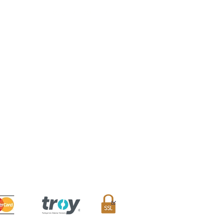
MÜŞTERİ HİZMETLERİ
Sıkça Sorulan Sorular
Teslimat ve İade Koşulları
Mesafeli Satış Sözleşmesi
Sipariş Takibi
İletişim Formu
Avantaj Kulübü
/A Eminönü, Fatih / İstanbul