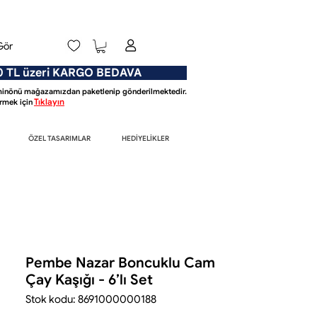
Gör
L üzeri KARGO BEDAVA
Eminönü mağazamızdan paketlenip gönderilmektedir.
Tıklayın
mek için
ÖZEL TASARIMLAR
HEDİYELİKLER
Pembe Nazar Boncuklu Cam
Çay Kaşığı - 6’lı Set
Stok kodu: 8691000000188