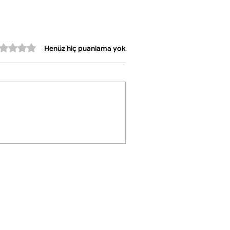
•Set İçeriği: 6 adet kaşık
•Kullanım: Çay ve kahve servisleri için
uygun
Sofralarınıza hem zarafet hem de estetik
erinden 0 yıldız
bir dokunuş katacak özel bir kaşık setidir.
Henüz hiç puanlama yok
✨