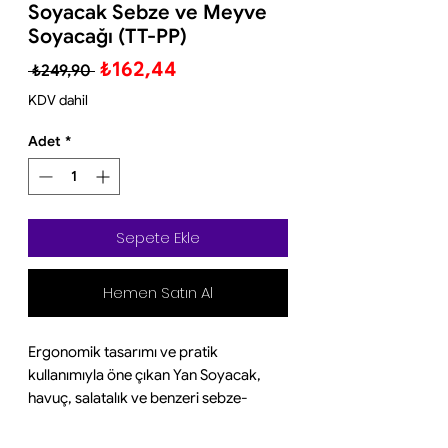
Soyacak Sebze ve Meyve
Soyacağı (TT-PP)
Normal
İndirimli
₺162,44
 ₺249,90 
Fiyat
Fiyat
KDV dahil
Adet
*
Sepete Ekle
Hemen Satın Al
Ergonomik tasarımı ve pratik
kullanımıyla öne çıkan Yan Soyacak,
havuç, salatalık ve benzeri sebze-
meyvelerin kabuklarını kolayca
soymanızı sağlar. Düz ağız yapısı