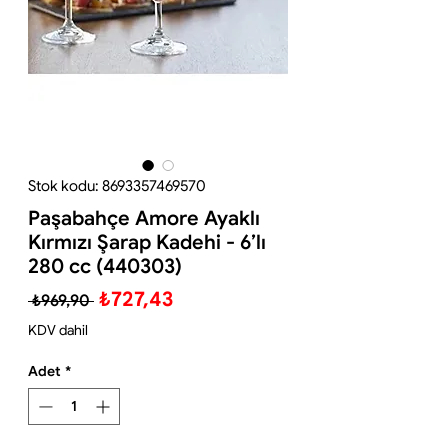
Stok kodu: 8693357469570
Paşabahçe Amore Ayaklı
Kırmızı Şarap Kadehi - 6’lı
280 cc (440303)
Normal
İndirimli
₺727,43
 ₺969,90 
Fiyat
Fiyat
KDV dahil
Adet
*