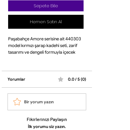
Sepete Ekle
Hemen Satın Al
Paşabahçe Amore serisine ait 440303
model kırmızı şarap kadehi seti, zarif
tasarımı ve dengeli formuyla içecek
sunumlarınızı daha estetik bir hale
getirir. Her bir kadeh yaklaşık 280 cc
kapasiteye sahiptir ve kırmızı şarap
başta olmak üzere meyve suyu ve diğer
Yorumlar
0.0 / 5 (0)
soğuk içeceklerin servisinde de
kullanılabilir. ￼
Şeffaf cam yapısı içeceğin rengini ve
Bir yorum yazın
berraklığını ön plana çıkarır. Ayaklı
formu sayesinde masada dengeli durur
ve hem günlük kullanım hem de özel
Fikirlerinizi Paylaşın
davetlerde şık bir sunum sağlar. ￼
İlk yorumu siz yazın.