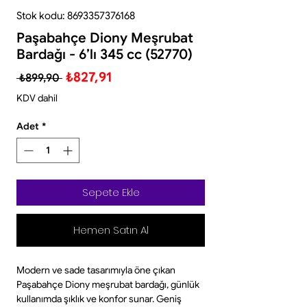
Stok kodu: 8693357376168
Paşabahçe Diony Meşrubat
Bardağı - 6’lı 345 cc (52770)
Normal
İndirimli
₺827,91
 ₺899,90 
Fiyat
Fiyat
KDV dahil
Adet
*
Sepete Ekle
Hemen Satın Al
Modern ve sade tasarımıyla öne çıkan
Paşabahçe Diony meşrubat bardağı, günlük
kullanımda şıklık ve konfor sunar. Geniş