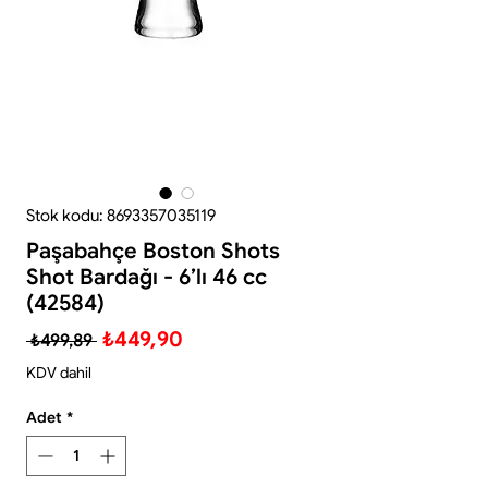
Stok kodu: 8693357035119
Paşabahçe Boston Shots
Shot Bardağı - 6’lı 46 cc
(42584)
Normal
İndirimli
₺449,90
 ₺499,89 
Fiyat
Fiyat
KDV dahil
Adet
*