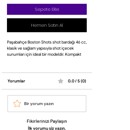
Sepete Ekle
Hemen Satın Al
Paşabahçe Boston Shots shot bardağı 46 cc,
klasik ve sağlam yapısıyla shot içecek
sunumları için ideal bir modeldir. Kompakt
boyutu ve dengeli formu sayesinde hem
günlük kullanımda hem de özel sunumlarda
pratik ve şık bir kullanım sunar.
Kalın tabanlı yapısı darbelere karşı
Yorumlar
0.0 / 5 (0)
dayanıklılık sağlarken, masa üzerinde stabil
duruş sunar. Şeffaf cam yapısı içeceğin
görünümünü ön plana çıkarır ve sade
tasarımı ile her ortama uyum sağlar.
Bir yorum yazın
Standart 46 cc hacmi ile shot içecekler için
ideal ölçü sunar. Dayanıklı cam malzemeden
Fikirlerinizi Paylaşın
üretilmiş olup bulaşık makinesinde
yıkanabilir.
İlk yorumu siz yazın.