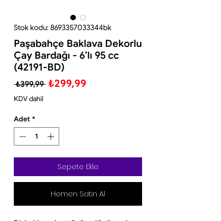
Stok kodu: 8693357033344bk
Paşabahçe Baklava Dekorlu
Çay Bardağı - 6’lı 95 cc
(42191-BD)
Normal
İndirimli
₺299,99
 ₺399,99 
Fiyat
Fiyat
KDV dahil
Adet
*
Sepete Ekle
Hemen Satın Al