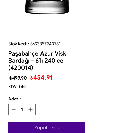
Stok kodu: 8693357243781
Paşabahçe Azur Viski
Bardağı - 6’lı 240 cc
(420014)
Normal
İndirimli
₺454,91
 ₺499,90 
Fiyat
Fiyat
KDV dahil
Adet
*
Sepete Ekle