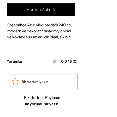
Hemen Satın Al
Paşabahçe Azur viski bardağı 240 cc,
modern ve dekoratif tasarımıyla viski
ve kokteyl sunumları için ideal, şık bir
cam bardak modelidir. Azur serisinin
yüzeyindeki karakteristik dokulu desen,
bardağa estetik bir görünüm
kazandırırken aynı zamanda daha iyi
Yorumlar
0.0 / 5 (0)
tutuş sağlar.
240 cc hacmi ile viski, kokteyl ve soğuk
içecekler için uygun kullanım sunar.
Bir yorum yazın
Geniş ağız yapısı buz kullanımına imkan
tanırken, kalın tabanlı yapısı sayesinde
dengeli ve sağlam bir kullanım sağlar.
Fikirlerinizi Paylaşın
Şeffaf cam yapısı içeceğin rengini ön
İlk yorumu siz yazın.
plana çıkarır ve sunumları daha şık hale
getirir. Dayanıklı cam malzemeden