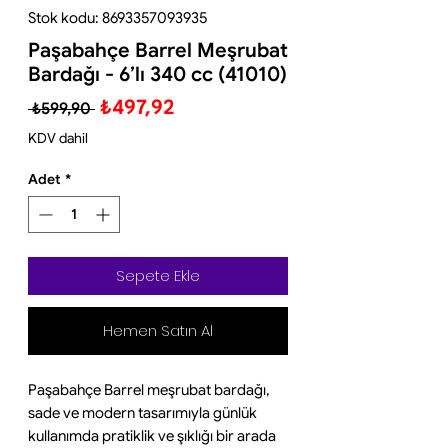
Stok kodu: 8693357093935
Paşabahçe Barrel Meşrubat
Bardağı - 6’lı 340 cc (41010)
Normal
İndirimli
₺497,92
 ₺599,90 
Fiyat
Fiyat
KDV dahil
Adet
*
Sepete Ekle
Hemen Satın Al
Paşabahçe Barrel meşrubat bardağı,
sade ve modern tasarımıyla günlük
kullanımda pratiklik ve şıklığı bir arada