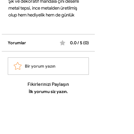
Şık ve dekoratif mandala çini desenli
metal tepsi, ince metalden üretilmiş
olup hem hediyelik hem de günlük
kullanım için idealdir. Stok durumuna
göre mevcut olan desenlerden biri
gönderilmektedir.
Ürün Özellikleri:
Yorumlar
0.0 / 5 (0)
•Malzeme: İnce metal
•Boyut: 23 cm x 30 cm
•Tasarım: Mandala çini desenli
Bir yorum yazın
•Kullanım: Sunum ve dekoratif amaçlı
ideal
•Hediyelik: Özel tasarımıyla hediye için
Fikirlerinizi Paylaşın
uygun
İlk yorumu siz yazın.
Her tepsi desen farklılıkları ile benzersiz
bir görünüme sahiptir. ✨
KURUMSAL
Hakkımızda
İletişim