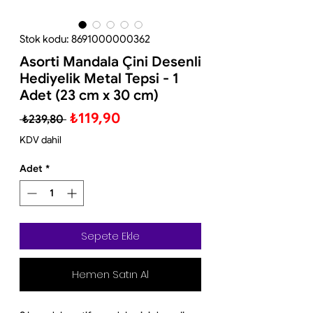
Stok kodu: 8691000000362
Asorti Mandala Çini Desenli
Hediyelik Metal Tepsi - 1
Adet (23 cm x 30 cm)
Normal
İndirimli
₺119,90
 ₺239,80 
Fiyat
Fiyat
KDV dahil
Adet
*
Sepete Ekle
Hemen Satın Al