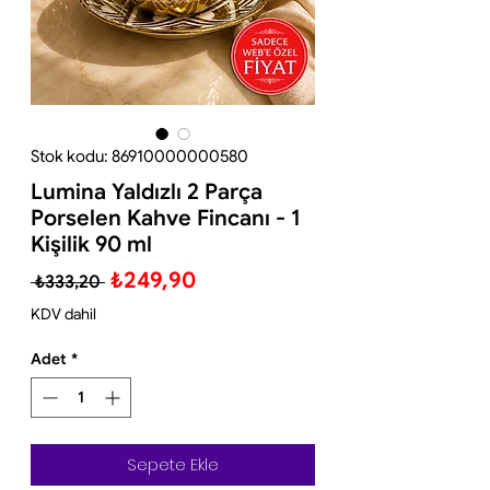
Stok kodu: 86910000000580
Lumina Yaldızlı 2 Parça
Porselen Kahve Fincanı - 1
Kişilik 90 ml
Normal
İndirimli
₺249,90
 ₺333,20 
Fiyat
Fiyat
KDV dahil
Adet
*
Sepete Ekle