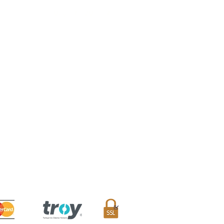
MÜŞTERİ HİZMETLERİ
Sıkça Sorulan Sorular
Teslimat ve İade Koşulları
Mesafeli Satış Sözleşmesi
Sipariş Takibi
İletişim Formu
Avantaj Kulübü
/A Eminönü, Fatih / İstanbul