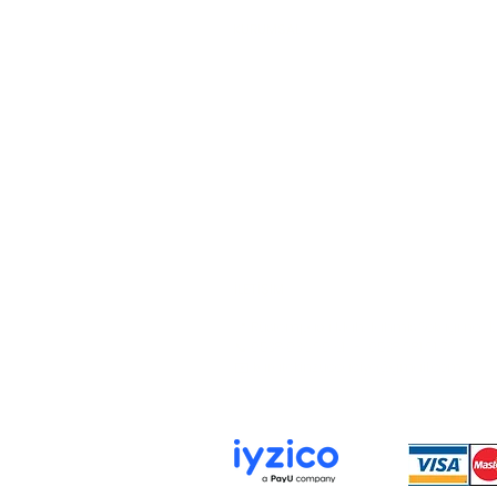
KURUMSAL
Hakkımızda
İletişim
Gizlilik ve Güvenlik Politikası
KVKK Aydınlatma Metni
Çerez Politikası
İLETİŞİM
📍 Rüstempaşa Mah. Tahmis Sokağı no : 12
📞 0538 036 90 61 - 0538 981 91 70
✉️ karatekinzuccaciye@gmail.com