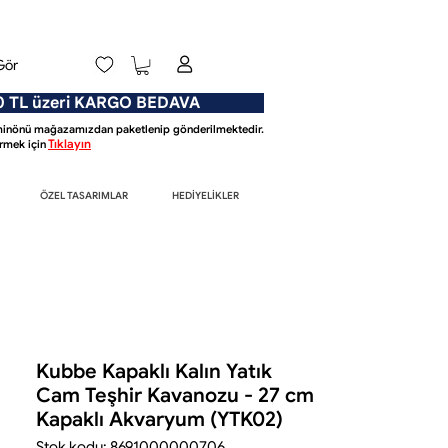
Gör
L üzeri KARGO BEDAVA
Eminönü mağazamızdan paketlenip gönderilmektedir.
Tıklayın
mek için
ÖZEL TASARIMLAR
HEDİYELİKLER
Kubbe Kapaklı Kalın Yatık
Cam Teşhir Kavanozu - 27 cm
Kapaklı Akvaryum (YTK02)
Stok kodu: 8691000000706