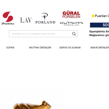
Puanları 
500 T
Siparişleriniz 
Mağazamızı gör
SOFRA
MUTFAK ÜRÜNLERİ
SERVİS VE SUNUM
BAKIR ÜRÜNLER