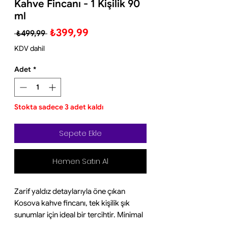
Kahve Fincanı - 1 Kişilik 90
ml
Normal
İndirimli
₺399,99
 ₺499,99 
Fiyat
Fiyat
KDV dahil
Adet
*
Stokta sadece 3 adet kaldı
Sepete Ekle
Hemen Satın Al
Zarif yaldız detaylarıyla öne çıkan
Kosova kahve fincanı, tek kişilik şık
sunumlar için ideal bir tercihtir. Minimal
ve estetik tasarımı sayesinde hem