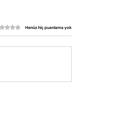
ideal
•Dayanıklılık: Dış vernikli yüzey sayesinde
renkler çıkmaz ve bakır kararmaz
Her parça el işçiliği ile üretildiği için
erinden 0 yıldız
Henüz hiç puanlama yok
benzersizdir; motiflerde küçük farklılıklar
setin karakterini ve özgünlüğünü artırır. ☕✨