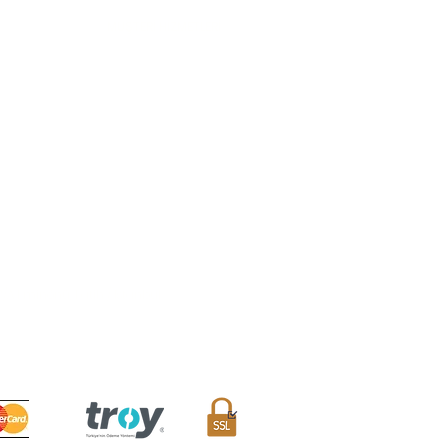
MÜŞTERİ HİZMETLERİ
Sıkça Sorulan Sorular
Teslimat ve İade Koşulları
Mesafeli Satış Sözleşmesi
Sipariş Takibi
İletişim Formu
Avantaj Kulübü
/A Eminönü, Fatih / İstanbul