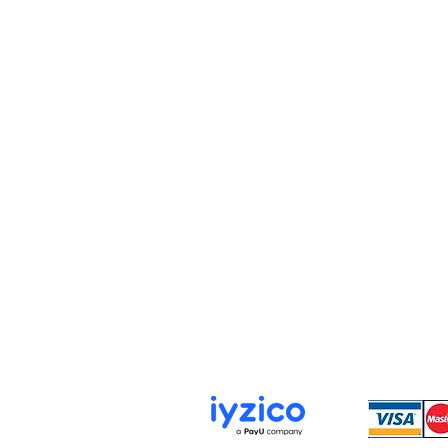
KURUMSAL
Hakkımızda
İletişim
Gizlilik ve Güvenlik Politikası
KVKK Aydınlatma Metni
Çerez Politikası
İLETİŞİM
📍 Rüstempaşa Mah. Tahmis Sokağı no : 12
📞 0538 036 90 61 - 0538 981 91 70
✉️ karatekinzuccaciye@gmail.com