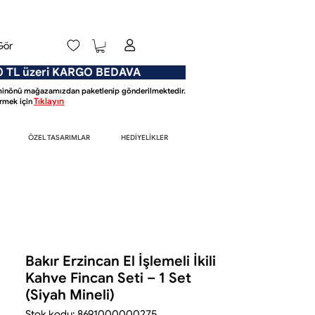
Gör
L üzeri KARGO BEDAVA
Eminönü mağazamızdan paketlenip gönderilmektedir.
Tıklayın
mek için
ÖZEL TASARIMLAR
HEDİYELİKLER
Bakır Erzincan El İşlemeli İkili
Kahve Fincan Seti – 1 Set
(Siyah Mineli)
Stok kodu: 8691000000275