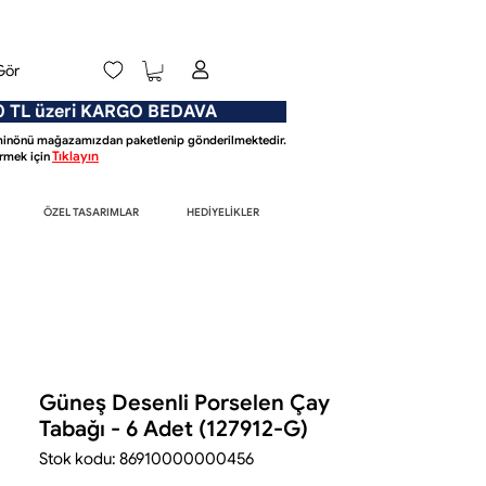
Gör
L üzeri KARGO BEDAVA
Eminönü mağazamızdan paketlenip gönderilmektedir.
Tıklayın
mek için
ÖZEL TASARIMLAR
HEDİYELİKLER
Güneş Desenli Porselen Çay
Tabağı - 6 Adet (127912-G)
Stok kodu: 86910000000456