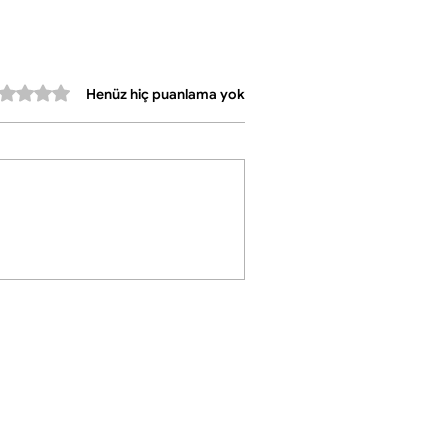
Canlı ve enerjik tasarımıyla çay
sunumlarınıza hem estetik hem de uzun
ömürlü bir dokunuş katan özel bir settir.
erinden 0 yıldız
Henüz hiç puanlama yok