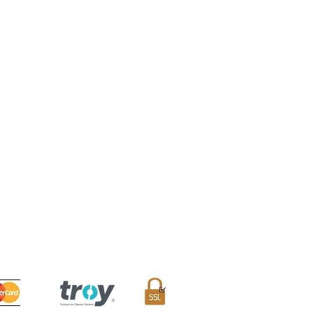
MÜŞTERİ HİZMETLERİ
Sıkça Sorulan Sorular
Teslimat ve İade Koşulları
Mesafeli Satış Sözleşmesi
Sipariş Takibi
İletişim Formu
Avantaj Kulübü
/A Eminönü, Fatih / İstanbul