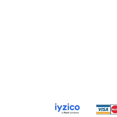
KURUMSAL
Hakkımızda
İletişim
Gizlilik ve Güvenlik Politikası
KVKK Aydınlatma Metni
Çerez Politikası
İLETİŞİM
📍 Rüstempaşa Mah. Tahmis Sokağı no : 12
📞 0538 036 90 61 - 0538 981 91 70
✉️ karatekinzuccaciye@gmail.com