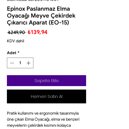
Epinox Paslanmaz Elma
Oyacağı Meyve Çekirdek
Çıkarıcı Aparat (EO-15)
Normal
İndirimli
₺139,94
 ₺249,90 
Fiyat
Fiyat
KDV dahil
Adet
*
Sepete Ekle
Hemen Satın Al
Pratik kullanımı ve ergonomik tasarımıyla
öne çıkan Elma Oyacağı, elma ve benzeri
meyvelerin çekirdek kısmını kolayca