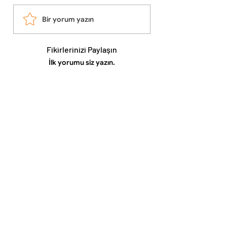
* Sap Dahil Uzunluk: 21,5 cm
* Model: EO-15
Bir yorum yazın
⸻
Kullanım Alanları
* Elma çekirdeği çıkarma
Fikirlerinizi Paylaşın
* Meyve hazırlıkları
İlk yorumu siz yazın.
* Tatlı ve pasta hazırlıkları
* Mutfak hazırlık işlemleri
* Ev ve profesyonel mutfak kullanımı
KURUMSAL
Hakkımızda
İletişim
Gizlilik ve Güvenlik Politikası
KVKK Aydınlatma Metni
Çerez Politikası
MÜŞTERİ HİZMETLERİ
Sıkça Sorulan Sorular
Teslimat ve İade Koşulları