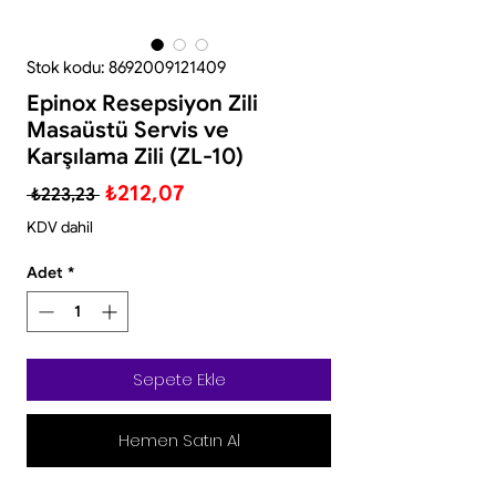
Stok kodu: 8692009121409
Epinox Resepsiyon Zili
Masaüstü Servis ve
Karşılama Zili (ZL-10)
Normal
İndirimli
₺212,07
 ₺223,23 
Fiyat
Fiyat
KDV dahil
Adet
*
Sepete Ekle
Hemen Satın Al