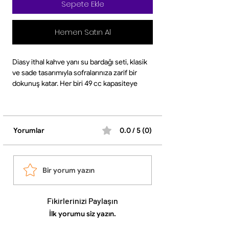
Sepete Ekle
Hemen Satın Al
Diasy ithal kahve yanı su bardağı seti, klasik
ve sade tasarımıyla sofralarınıza zarif bir
dokunuş katar. Her biri 49 cc kapasiteye
sahip 6’lı bardak, kahve yanında su servisi
için ideal ölçüdedir. Kompakt yapısı
sayesinde masada fazla yer kaplamadan
pratik kullanım sağlar.
Yorumlar
0.0 / 5 (0)
Şeffaf cam görünümü, içeceğin berraklığını
ön plana çıkarır ve günlük kullanım ile misafir
ağırlamalarında şık bir sunum fırsatı sunar.
Evlerde çay‑kahve molalarında veya özel
Bir yorum yazın
davetlerde rahatlıkla tercih edilebilir.
Ürün Özellikleri
Fikirlerinizi Paylaşın
•Paket İçeriği: 6 adet bardak
•Kapasite: 49 cc (her bardak)
İlk yorumu siz yazın.
•Malzeme: Cam