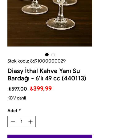
Stok kodu: 8691000000029
Diasy İthal Kahve Yanı Su
Bardağı - 6’lı 49 cc (440113)
Normal
İndirimli
₺399,99
 ₺597,00 
Fiyat
Fiyat
KDV dahil
Adet
*