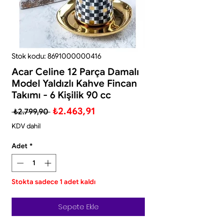
Stok kodu: 8691000000416
Acar Celine 12 Parça Damalı
Model Yaldızlı Kahve Fincan
Takımı - 6 Kişilik 90 cc
Normal
İndirimli
₺2.463,91
 ₺2.799,90 
Fiyat
Fiyat
KDV dahil
Adet
*
Stokta sadece 1 adet kaldı
Sepete Ekle