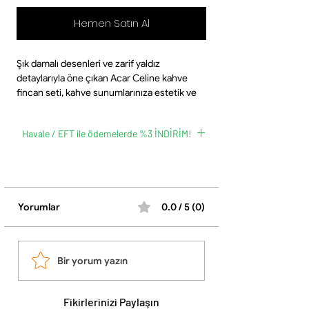
Hemen Satın Al
Şık damalı desenleri ve zarif yaldız
detaylarıyla öne çıkan Acar Celine kahve
fincan seti, kahve sunumlarınıza estetik ve
modern bir dokunuş katar. Porselen yapısı
sayesinde hem hafif hem de dayanıklı bir
Havale / EFT ile ödemelerde %3 İNDİRİM!
kullanım sunar.
İçerik:
Havale / EFT ödeme yöntemini kullanmak için
•6 adet kahve fincanı (90 cc)
whatsapp butonuna tıklayarak siparişinizi
•6 adet kahve fincan tabağı
oluşturabilirsiniz.
Ürün Özellikleri:
Yorumlar
0.0 / 5 (0)
•Parça Sayısı: 12 parça
•Kapasite: 6 kişilik
•Fincan Hacmi: 90 cc
•Malzeme: Porselen
Bir yorum yazın
•Tasarım: Damalı desenli, yaldız detaylı,
modern ve şık görünüm
•Kullanım: Türk kahvesi ve espresso
Fikirlerinizi Paylaşın