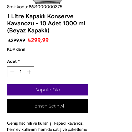
Stok kodu: 8691000000375
1 Litre Kapaklı Konserve
Kavanozu - 10 Adet 1000 ml
(Beyaz Kapaklı)
Normal
İndirimli
₺299,99
 ₺399,99 
Fiyat
Fiyat
KDV dahil
Adet
*
Sepete Ekle
Hemen Satın Al
Geniş hacimli ve kullanışlı kapaklı kavanoz,
hem ev kullanımı hem de satış ve paketleme