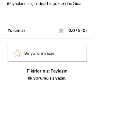
ihtiyaçlarınız için ideal bir çözümdür. Gıda
ürünlerini hijyenik ve güvenli şekilde
muhafaza etmenizi sağlar.
İçerik:
•10 adet kapaklı kavanoz
Yorumlar
0.0 / 5 (0)
Ürün Özellikleri:
•Kapasite: 1 litre
•Adet: 10 adet
•Tasarım: Kapaklı, sızdırmaz kullanım
Bir yorum yazın
•Kullanım: Reçel, bal, turşu, sos ve çeşitli
gıdalar için ideal
Fikirlerinizi Paylaşın
•Avantaj: Pratik, dayanıklı ve çok amaçlı
kullanım
İlk yorumu siz yazın.
Hem ev kullanımı hem de satış ve paketleme
için uygun, kullanışlı bir üründür. ✨
KURUMSAL
Hakkımızda
İletişim
Gizlilik ve Güvenlik Politikası