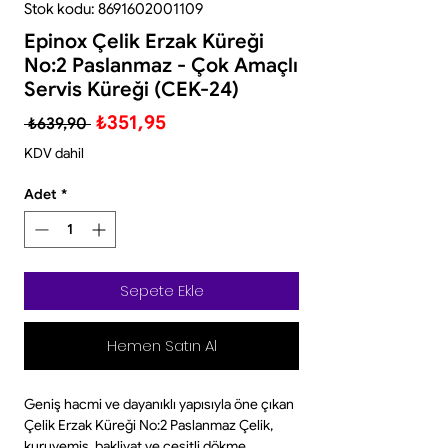
Stok kodu: 8691602001109
Epinox Çelik Erzak Küreği
No:2 Paslanmaz - Çok Amaçlı
Servis Küreği (CEK-24)
Normal
İndirimli
₺351,95
 ₺639,90 
Fiyat
Fiyat
KDV dahil
Adet
*
Sepete Ekle
Hemen Satın Al
Geniş hacmi ve dayanıklı yapısıyla öne çıkan
Çelik Erzak Küreği No:2 Paslanmaz Çelik,
kuruyemiş, bakliyat ve çeşitli dökme