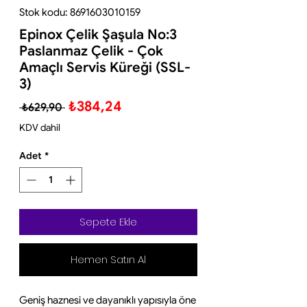
Stok kodu: 8691603010159
Epinox Çelik Şaşula No:3
Paslanmaz Çelik - Çok
Amaçlı Servis Küreği (SSL-
3)
Normal
İndirimli
₺384,24
 ₺629,90 
Fiyat
Fiyat
KDV dahil
Adet
*
Sepete Ekle
Hemen Satın Al
Geniş haznesi ve dayanıklı yapısıyla öne