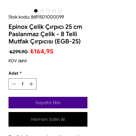
Stok kodu: 8691501000099
Epinox Çelik Çırpıcı 25 cm
Paslanmaz Çelik - 8 Telli
Mutfak Çırpıcısı (EGB-25)
Normal
İndirimli
₺164,95
 ₺299,90 
Fiyat
Fiyat
KDV dahil
Adet
*
Sepete Ekle
Hemen Satın Al